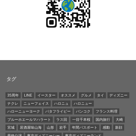
タグ
35周年
LINE
イースター
オススメ
グルメ
タイ
ディズニー
ナクレ
ニューフェイス
ハロニュ
ハロニュー
ハローニューヨーク
バタフライピー
バンコク
フランス料理
ブルーホエールマハラート
ラス回
一目千本桜
国内旅行
大崎
宮城
居酒屋味山海
山形
岩手
年間パスポート
感動
新顔
最終公演
東京ディズニーシー
東京ディズニーランド