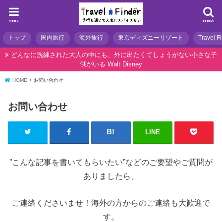
menu
search
トップ
国内旅行
海外旅行
東京ディズニーリゾート
Travel 
どんなに洗練された大人の中にも、外に出たくてしょうがない小さな子
供がいる Walt Disney
HOME
お問い合わせ
お問い合わせ
LINE
”こんな記事を書いてもらいたい”などのご要望やご質問が
ありましたら、
ご連絡くださいませ！海外の方からのご連絡も大歓迎で
す。