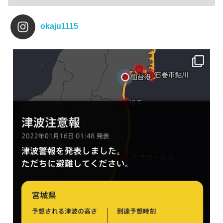
okaju1115